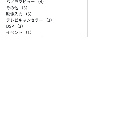
モニター
（3）
3件の記事
パノラマビュー
（4）
4件の記事
その他
（3）
3件の記事
映像入力
（6）
6件の記事
テレビキャンセラー
（3）
3件の記事
DSP
（3）
3件の記事
イベント
（1）
1件の記事
セキュリティー
（1）
1件の記事
ピラー加工
（1）
1件の記事
デジタルインナーミラー
（2）
2件の記事
ドライブレコーダー
（1）
1件の記事
塗装
（1）
1件の記事
スピーカー取り付け、スピーカー追加、ホンダ、US、オデッセイ、
USオデッセイ
（1）
1件の記事
パワーアンプ取り付け
（0）
0件の記事
BMW
（0）
0件の記事
BMW MINI
（1）
1件の記事
ビートソニック
（2）
2件の記事
TOON X
（1）
1件の記事
PA2
（1）
1件の記事
光岡
（1）
1件の記事