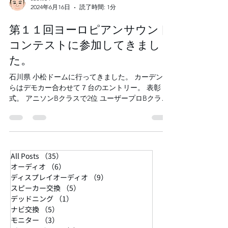
saeki04
2024年6月16日
読了時間: 1分
第１１回ヨーロピアンサウンド
コンテストに参加してきまし
た。
石川県 小松ドームに行ってきました。 カーデンか
らはデモカー合わせて７台のエントリー。 表彰
式。 アニソンBクラスで2位 ユーザープロBクラス
で7位 入賞おめでとうございます。 ユーザープロ
はご自身で調整を頑張っていましたので、結果に
繋がって本当に良かったで す。...
All Posts
（35）
35件の記事
オーディオ
（6）
6件の記事
ディスプレイオーディオ
（9）
9件の記事
スピーカー交換
（5）
5件の記事
デッドニング
（1）
1件の記事
ナビ交換
（5）
5件の記事