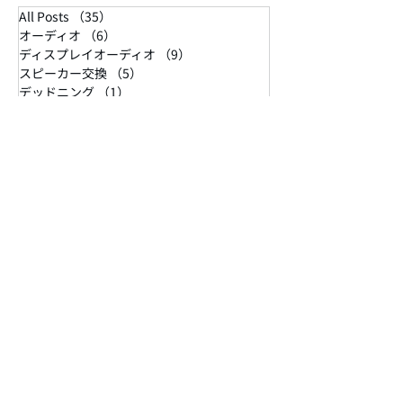
TS-T440Ⅱ カーテンレールのレールを利用してステ
ーを作成して手持ちのスピーカーを取り付け 配線
もスッキリし、エンタメも快適になりました～。
All Posts
（35）
35件の記事
いつもありがとうございました～。
オーディオ
（6）
6件の記事
ディスプレイオーディオ
（9）
9件の記事
スピーカー交換
（5）
5件の記事
デッドニング
（1）
1件の記事
ナビ交換
（5）
5件の記事
モニター
（3）
3件の記事
パノラマビュー
（4）
4件の記事
その他
（3）
3件の記事
映像入力
（6）
6件の記事
テレビキャンセラー
（3）
3件の記事
DSP
（3）
3件の記事
イベント
（1）
1件の記事
セキュリティー
（1）
1件の記事
ピラー加工
（1）
1件の記事
デジタルインナーミラー
（2）
2件の記事
ドライブレコーダー
（1）
1件の記事
塗装
（1）
1件の記事
スピーカー取り付け、スピーカー追加、ホンダ、US、オデッセイ、