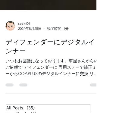
saeki04
2024年8月25日
読了時間: 1分
ディフェンダーにデジタルイ
ンナー
いつもお世話になっております。車屋さんからの
ご依頼で ディフェンダーに 専用ステーで純正ミラ
ーからCOAPLUSのデジタルインナーに交換 リア
カメラ ありがとうございます。
All Posts
（35）
35件の記事
オーディオ
（6）
6件の記事
ディスプレイオーディオ
（9）
9件の記事