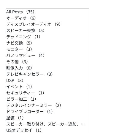
All Posts
（35）
35件の記事
オーディオ
（6）
6件の記事
ディスプレイオーディオ
（9）
9件の記事
スピーカー交換
（5）
5件の記事
デッドニング
（1）
1件の記事
ナビ交換
（5）
5件の記事
モニター
（3）
3件の記事
パノラマビュー
（4）
4件の記事
その他
（3）
3件の記事
映像入力
（6）
6件の記事
テレビキャンセラー
（3）
3件の記事
DSP
（3）
3件の記事
イベント
（1）
1件の記事
セキュリティー
（1）
1件の記事
ピラー加工
（1）
1件の記事
デジタルインナーミラー
（2）
2件の記事
ドライブレコーダー
（1）
1件の記事
塗装
（1）
1件の記事
スピーカー取り付け、スピーカー追加、ホンダ、US、オデッセイ、
USオデッセイ
（1）
1件の記事