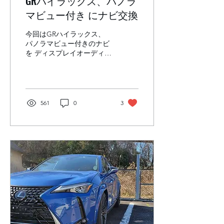
GRハイラックス、パノラ
マビュー付き にナビ交換
今回はGRハイラックス、
パノラマビュー付きのナビ
を ディスプレイオーディオ
に交換します。 バックカメ
ラ映像を純正ディスプレイ
オーディオに写した状態、
こちらはフロントカメラ映
像を純正ディスプレイオー
561
0
3
ディオに写した状態、 さら
に、サイドカメラ映像を純
正ディスプレイオーディオ
に...