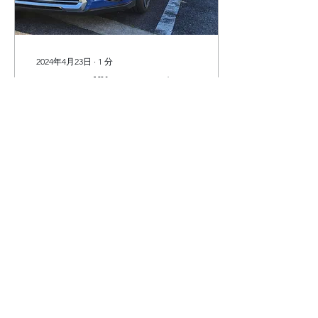
2024年4月23日
∙
1
分
レクサスUXにピラー加工
依頼制作
ツィーターはBLAM TS 25
HR 違和感なくできまし
た！ ありがとうございま
す。
221
0
2