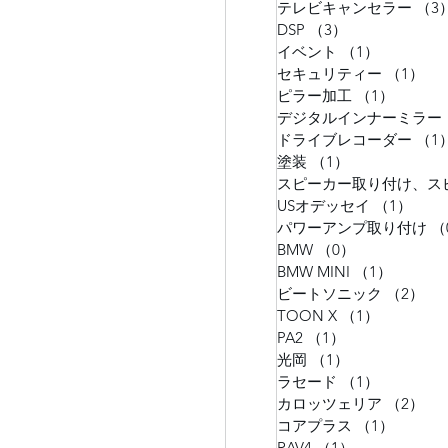
テレビキャンセラー
（3
DSP
（3）
3件の記事
イベント
（1）
1件の記事
セキュリティー
（1）
1
ピラー加工
（1）
1件の
デジタルインナーミラー
ドライブレコーダー
（1
塗装
（1）
1件の記事
USオデッセイ
（1）
1件
パワーアンプ取り付け
（
BMW
（0）
0件の記事
BMW MINI
（1）
1件の記
ビートソニック
（2）
2
TOON X
（1）
1件の記事
PA2
（1）
1件の記事
光岡
（1）
1件の記事
ラセード
（1）
1件の記事
カロッツェリア
（2）
2
コアプラス
（1）
1件の
RAV4
（1）
1件の記事