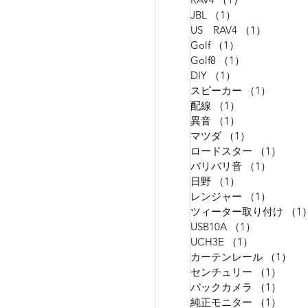
JBL
（1）
1件の記事
US RAV4
（1）
1件の記
Golf
（1）
1件の記事
Golf8
（1）
1件の記事
DIY
（1）
1件の記事
スピーカー
（1）
1件の
配線
（1）
1件の記事
異音
（1）
1件の記事
マツダ
（1）
1件の記事
ロードスター
（1）
1件
バリバリ音
（1）
1件の
日野
（1）
1件の記事
レンジャー
（1）
1件の
ツィーター取り付け
（1
USB10A
（1）
1件の記事
UCH3E
（1）
1件の記事
カーテンレール
（1）
1
センチュリー
（1）
1件
バックカメラ
（1）
1件
純正モニター
（1）
1件