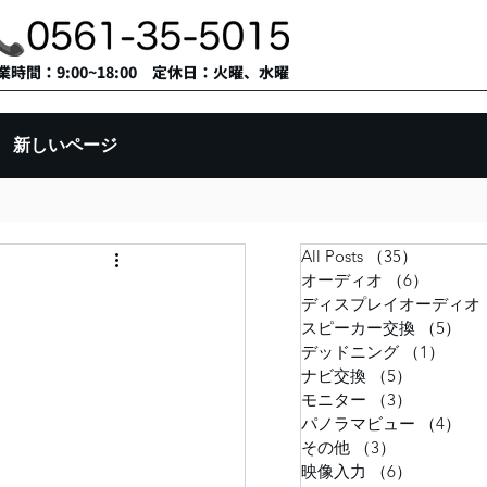
営業時間：9:00~18:00 定休日：火曜、水曜
新しいページ
All Posts
（35）
35件の記
オーディオ
（6）
6件の
ディスプレイオーディオ
スピーカー交換
（5）
5
デッドニング
（1）
1件
ナビ交換
（5）
5件の記事
モニター
（3）
3件の記事
パノラマビュー
（4）
4
その他
（3）
3件の記事
映像入力
（6）
6件の記事