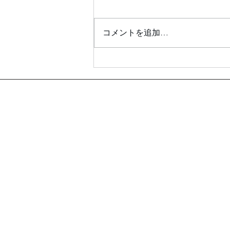
コメントを追加…
US Toyota ハイランダーに
映像入力