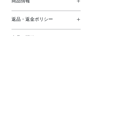
商品情報
商品の詳細を入力してください。サイ
返品・返金ポリシー
ズ、素材、取扱説明に加え、商品の特
徴やおすすめのポイントなどを説明し
ましょう。
返品・返金ポリシーを入力してくださ
商品の配送について
い。顧客が商品に満足しなかった場合
や、不備があった場合に行う手続きの
手順などを説明しましょう。内容を明
配送地域、料金、所要時間、梱包な
確にすることで顧客からの信頼を獲得
ど、商品の配送に関する情報を入力し
し、安心して商品を購入していただけ
てください。配送情報を明確にするこ
ます。
とで顧客からの信頼を獲得し、安心し
て商品を購入していただけます。
〒470-0201
愛知県みよし市黒笹町西新田1205-1B