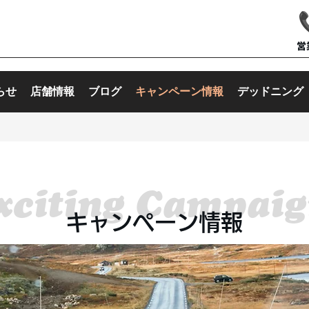
​
らせ
店舗情報
ブログ
キャンペーン情報
デッドニング
xciting Campaig
​キャンペーン情報