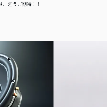
す、乞うご期待！！